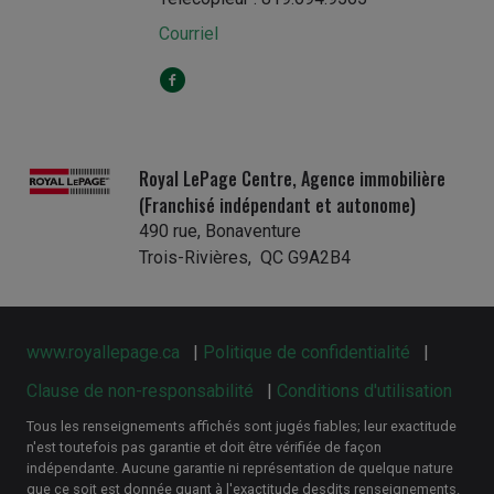
Courriel
Royal LePage Centre, Agence immobilière
(Franchisé indépendant et autonome)
490 rue, Bonaventure
Trois-Rivières, QC G9A2B4
www.royallepage.ca
|
Politique de confidentialité
|
Clause de non-responsabilité
|
Conditions d'utilisation
Tous les renseignements affichés sont jugés fiables; leur exactitude
n'est toutefois pas garantie et doit être vérifiée de façon
indépendante. Aucune garantie ni représentation de quelque nature
que ce soit est donnée quant à l'exactitude desdits renseignements.