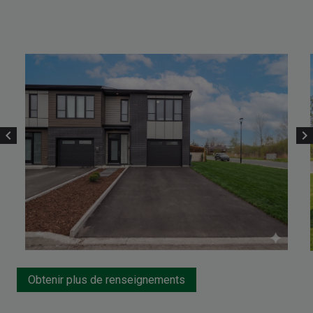
chevron_left
chevron_right
Obtenir plus de renseignements