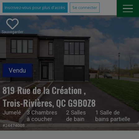
Inscrivez-vous pour plus d'accès
Se connecter
Sauvegarder
819 Rue de la Création ,
Trois-Rivières, QC G9B0Z8
Jumelé
3 Chambres
2 Salles
1 Salle de
à coucher
de bain
bains partielle
#24474005