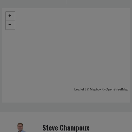
Leaflet
| ©
Mapbox
©
OpenStreetMap
Steve Champoux