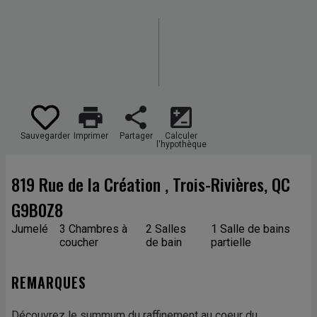
print
share
iso
Sauvegarder
Imprimer
Partager
Calculer
l'hypothèque
819 Rue de la Création , Trois-Rivières, QC
G9B0Z8
Jumelé
3 Chambres à
2 Salles
1 Salle de bains
coucher
de bain
partielle
REMARQUES
Découvrez le summum du raffinement au coeur du