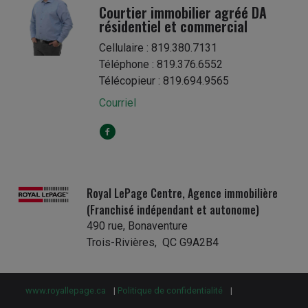
Courtier immobilier agréé DA
résidentiel et commercial
Cellulaire : 819.380.7131
Téléphone : 819.376.6552
Télécopieur : 819.694.9565
Courriel
Royal LePage Centre, Agence immobilière
(Franchisé indépendant et autonome)
490 rue, Bonaventure
Trois-Rivières, QC G9A2B4
www.royallepage.ca
|
Politique de confidentialité
|