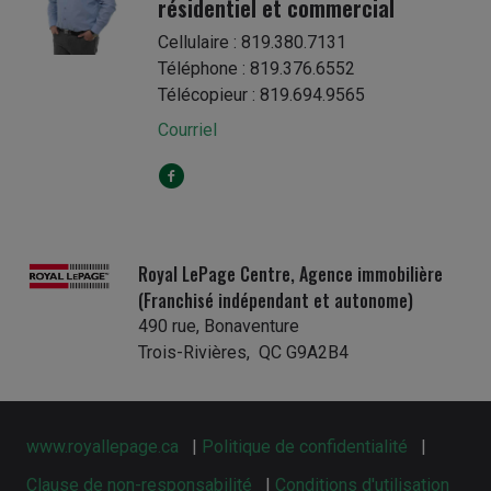
résidentiel et commercial
Cellulaire : 819.380.7131
Téléphone : 819.376.6552
Télécopieur : 819.694.9565
Courriel
Royal LePage Centre, Agence immobilière
(Franchisé indépendant et autonome)
490 rue, Bonaventure
Trois-Rivières, QC G9A2B4
www.royallepage.ca
|
Politique de confidentialité
|
Clause de non-responsabilité
|
Conditions d'utilisation