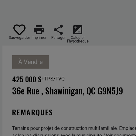
print
share
iso
Sauvegarder
Imprimer
Partager
Calculer
l'hypothèque
À Vendre
425 000 $
+TPS/TVQ
36e Rue , Shawinigan, QC G9N5J9
REMARQUES
Terrains pour projet de construction multifamiliale. Emplac
selon les discussions avec la municipalité. Voir document