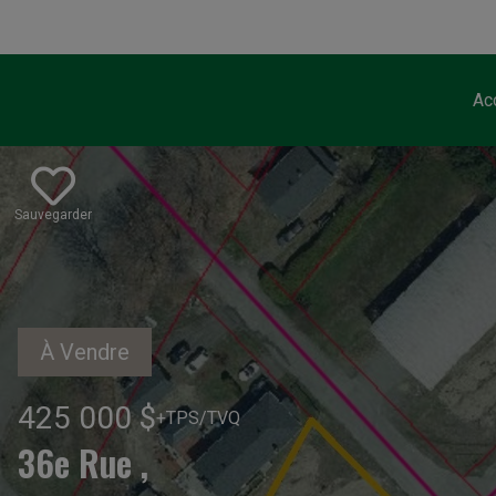
Ac
Sauvegarder
À Vendre
425 000 $
+TPS/TVQ
36e Rue ,